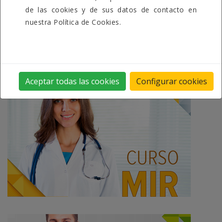
...es hacer que alcances los tuyos.
de las cookies y de sus datos de contacto en
nuestra Política de Cookies.
Encuentra tu curso
Aceptar todas las cookies
Configurar cookies